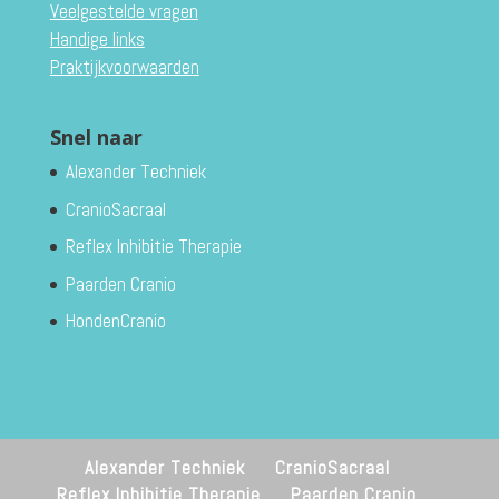
Veelgestelde vragen
Handige links
Praktijkvoorwaarden
Snel naar
Alexander Techniek
CranioSacraal
Reflex Inhibitie Therapie
Paarden Cranio
HondenCranio
Alexander Techniek
CranioSacraal
Reflex Inhibitie Therapie
Paarden Cranio